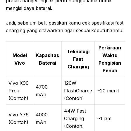
praktis banget, nggak perlu nunggu lama untuk
mengisi daya baterai.
Jadi, sebelum beli, pastikan kamu cek spesifikasi fast
charging yang ditawarkan agar sesuai kebutuhanmu.
Perkiraan
Teknologi
Model
Kapasitas
Waktu
Fast
Vivo
Baterai
Pengisian
Charging
Penuh
Vivo X90
120W
4700
Pro+
FlashCharge
~20 menit
mAh
(Contoh)
(Contoh)
44W Fast
Vivo Y76
4000
Charging
~1 jam
(Contoh)
mAh
(Contoh)