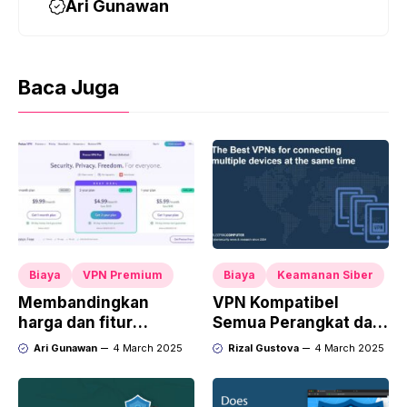
Ari Gunawan
Baca Juga
Biaya
VPN Premium
Biaya
Keamanan Siber
Membandingkan
VPN Kompatibel
harga dan fitur
Semua Perangkat dan
berbagai layanan VPN
Sistem Operasi
Ari Gunawan
4 March 2025
Rizal Gustova
4 March 2025
premium