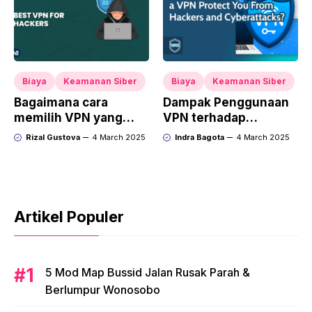
Biaya
Keamanan Siber
Biaya
Keamanan Siber
Bagaimana cara
Dampak Penggunaan
memilih VPN yang
VPN terhadap
tepat untuk
Keamanan Perangkat
Rizal Gustova
4 March 2025
Indra Bagota
4 March 2025
melindungi dari
serangan cyber?
Artikel Populer
5 Mod Map Bussid Jalan Rusak Parah &
Berlumpur Wonosobo