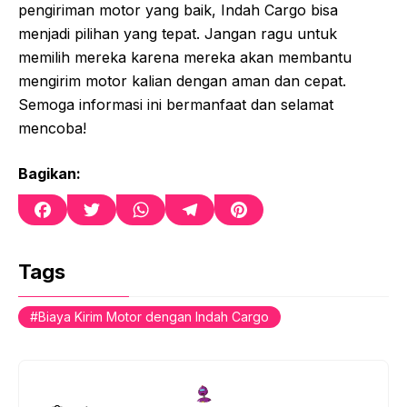
pengiriman motor yang baik, Indah Cargo bisa
menjadi pilihan yang tepat. Jangan ragu untuk
memilih mereka karena mereka akan membantu
mengirim motor kalian dengan aman dan cepat.
Semoga informasi ini bermanfaat dan selamat
mencoba!
Bagikan:
F
T
W
T
P
a
w
h
e
i
c
i
a
l
n
e
t
t
e
t
Tags
b
t
s
g
e
o
e
A
r
r
Biaya Kirim Motor dengan Indah Cargo
o
r
p
a
e
k
p
m
s
t