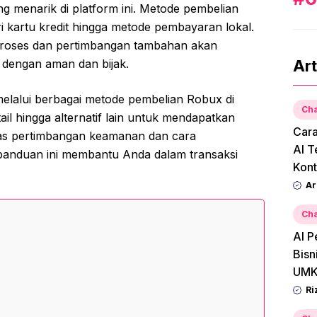
g menarik di platform ini. Metode pembelian
i kartu kredit hingga metode pembayaran lokal.
roses dan pertimbangan tambahan akan
dengan aman dan bijak.
Art
elalui berbagai metode pembelian Robux di
Cha
ail hingga alternatif lain untuk mendapatkan
Car
as pertimbangan keamanan dan cara
AI T
panduan ini membantu Anda dalam transaksi
Kont
Ar
Cha
AI P
Bisn
UMK
Ri