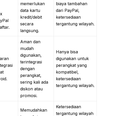
memerlukan
biaya tambahan
data kartu
dari PayPal,
ux
kredit/debit
ketersediaan
yPal
secara
tergantung wilayah.
ftar.
langsung.
Aman dan
mudah
Hanya bisa
digunakan,
aran
digunakan untuk
terintegrasi
ntegrasi
perangkat yang
dengan
at
kompatibel,
perangkat,
oid.
ketersediaan
sering kali ada
tergantung wilayah.
diskon atau
promosi.
Ketersediaan
Memudahkan
tergantung wilayah