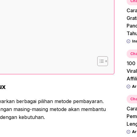
Cha
Cara
Grat
Pan
Tah
In
Cha
100 
Vira
Affi
ux
Ar
Cha
arkan berbagai pilihan metode pembayaran.
Cara
angan masing-masing metode akan membantu
Pemu
i dengan kebutuhan.
Leng
Ar