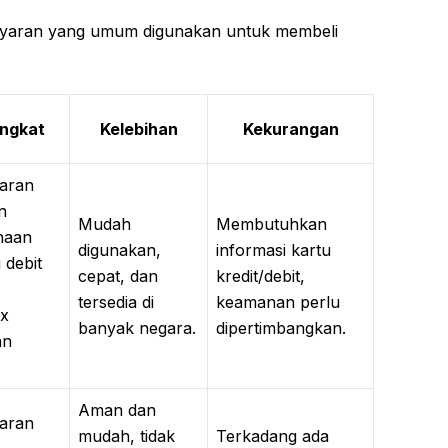
ayaran yang umum digunakan untuk membeli
ingkat
Kelebihan
Kekurangan
aran
n
Mudah
Membutuhkan
naan
digunakan,
informasi kartu
 debit
cepat, dan
kredit/debit,
tersedia di
keamanan perlu
ux
banyak negara.
dipertimbangkan.
an
Aman dan
aran
mudah, tidak
Terkadang ada