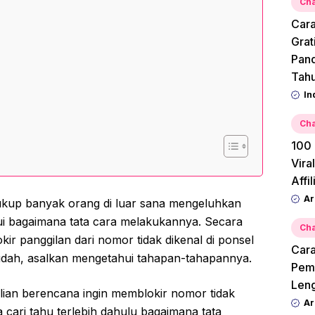
Cha
Cara
Grat
Pan
Tah
In
Cha
100 
Vira
Affi
Ar
kup banyak orang di luar sana mengeluhkan
 bagaimana tata cara melakukannya. Secara
Cha
kir panggilan dari nomor tidak dikenal di ponsel
Cara
udah, asalkan mengetahui tahapan-tahapannya.
Pemu
Leng
kalian berencana ingin memblokir nomor tidak
Ar
a cari tahu terlebih dahulu bagaimana tata