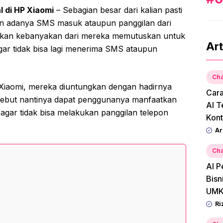
l di HP Xiaomi
– Sebagian besar dari kalian pasti
n adanya SMS masuk ataupun panggilan dari
ahkan kebanyakan dari mereka memutuskan untuk
Art
ar tidak bisa lagi menerima SMS ataupun
Cha
Xiaomi, mereka diuntungkan dengan hadirnya
Car
rsebut nantinya dapat penggunanya manfaatkan
AI T
gar tidak bisa melakukan panggilan telepon
Kont
Ar
Cha
AI P
Bisn
UMK
Ri