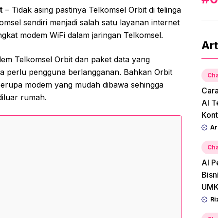
t
– Tidak asing pastinya Telkomsel Orbit di telinga
omsel sendiri menjadi salah satu layanan internet
kat modem WiFi dalam jaringan Telkomsel.
Art
odem Telkomsel Orbit dan paket data yang
pa perlu pengguna berlangganan. Bahkan Orbit
Cha
 berupa modem yang mudah dibawa sehingga
Car
diluar rumah.
AI T
Kont
Ar
Cha
AI P
Bisn
UMK
Ri