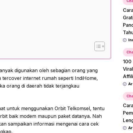
Cha
Cara
Grat
Pan
Tah
In
Cha
100 
Vira
banyak digunakan oleh sebagian orang yang
Affi
m tercover internet rumah seperti IndiHome,
Ar
ika orang di daerah tidak terjangkau
Cha
Cara
nat untuk menggunakan Orbit Telkomsel, tentu
Pemu
Orbit baik modem maupun paket datanya. Nah
Leng
akan sampaikan informasi mengenai cara cek
Ar
ngkap.