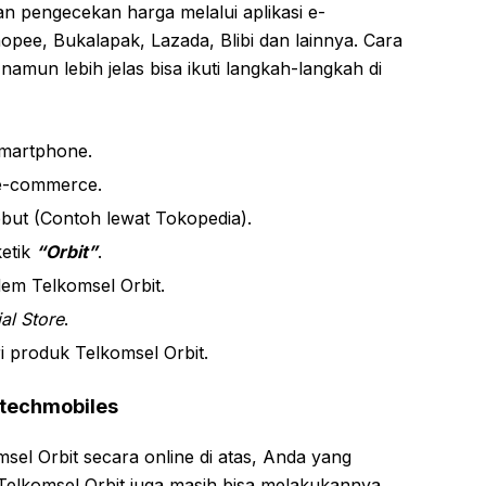
an pengecekan harga melalui aplikasi e-
pee, Bukalapak, Lazada, Blibi dan lainnya. Cara
namun lebih jelas bisa ikuti langkah-langkah di
smartphone.
 e-commerce.
ebut (Contoh lewat Tokopedia).
ketik
“Orbit”
.
em Telkomsel Orbit.
al Store
.
i produk Telkomsel Orbit.
ntechmobiles
sel Orbit secara online di atas, Anda yang
Telkomsel Orbit juga masih bisa melakukannya