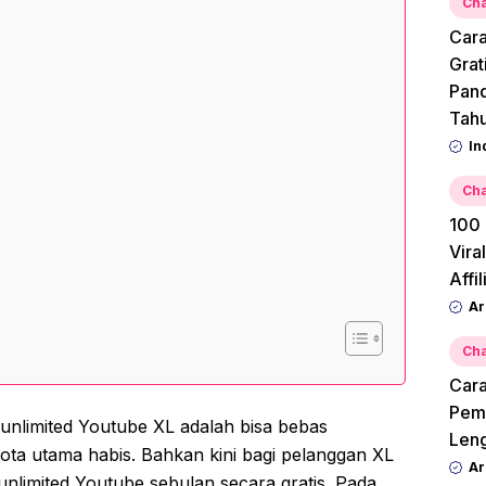
Cha
Cara
Grat
Pan
Tah
In
Cha
100 
Vira
Affi
Ar
Cha
Cara
Pemu
unlimited Youtube XL adalah bisa bebas
Leng
uota utama habis. Bahkan kini bagi pelanggan XL
Ar
unlimited Youtube sebulan secara gratis. Pada