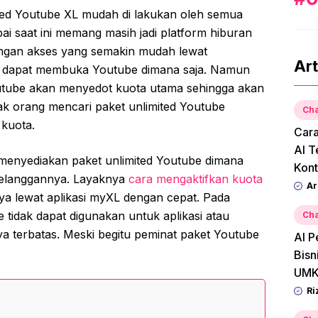
ted Youtube XL mudah di lakukan oleh semua
 saat ini memang masih jadi platform hiburan
ngan akses yang semakin mudah lewat
Art
dapat membuka Youtube dimana saja. Namun
utube akan menyedot kuota utama sehingga akan
yak orang mencari paket unlimited Youtube
Cha
 kuota.
Car
AI T
g menyediakan paket unlimited Youtube dimana
Kont
elanggannya. Layaknya
cara mengaktifkan kuota
Ar
ya lewat aplikasi myXL dengan cepat. Pada
idak dapat digunakan untuk aplikasi atau
Cha
ya terbatas. Meski begitu peminat paket Youtube
AI P
Bisn
UMK
Ri