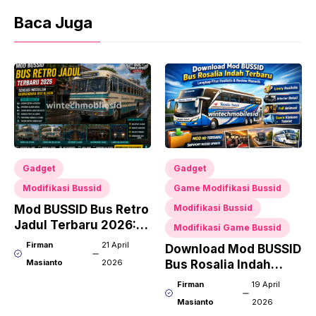
Baca Juga
Gadget
Gadget
Modifikasi Bussid
Game Modifikasi Bussid
Mod BUSSID Bus Retro
Modifikasi Bussid
Jadul Terbaru 2026:
Modifikasi Game Bussid
Sensasi Nostalgia
Firman
21 April
Download Mod BUSSID
Berkendara Bus Klasik
Masianto
2026
Bus Rosalia Indah
Terbaru, Lengkap
Firman
19 April
Fitur Realistis dan
Masianto
2026
Review Menarik