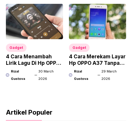
Gadget
Gadget
4 Cara Menambah
4 Cara Merekam Layar
Lirik Lagu Di Hp OPPO
Hp OPPO A37 Tanpa
Anti Ribet!
Aplikasi!
Rizal
30 March
Rizal
29 March
Gustova
2026
Gustova
2026
Artikel Populer