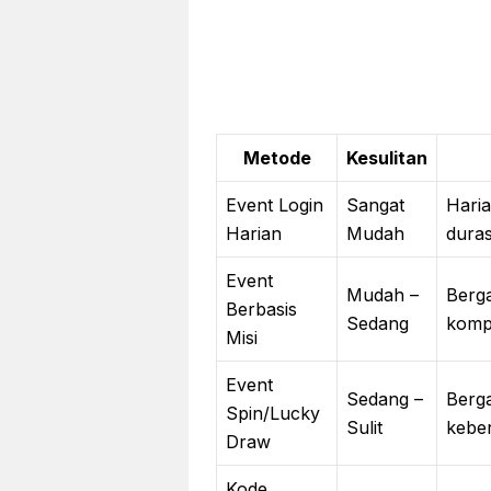
Metode
Kesulitan
Event Login
Sangat
Haria
Harian
Mudah
duras
Event
Mudah –
Berg
Berbasis
Sedang
kompl
Misi
Event
Sedang –
Berg
Spin/Lucky
Sulit
kebe
Draw
Kode