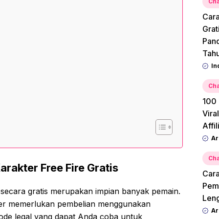
Cha
Cara
Grat
Pan
Tah
In
Cha
100 
Vira
Affi
Ar
Cha
akter Free Fire Gratis
Cara
Pemu
 secara gratis merupakan impian banyak pemain.
Leng
ter memerlukan pembelian menggunakan
Ar
ode legal yang dapat Anda coba untuk