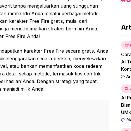
favorit tanpa mengeluarkan uang sungguhan
 akan memandu Anda melalui berbagai metode
an karakter Free Fire gratis, mulai dari
Art
gga mengoptimalkan strategi bermain Anda.
er Free Fire Anda!
Cha
ndapatkan karakter Free Fire secara gratis. Anda
Car
 diselenggarakan secara berkala, menyelesaikan
AI T
level, atau bahkan memanfaatkan kode redeem.
Kont
ra detail setiap metode, termasuk tips dan trik
Ar
rhasilan Anda. Dengan strategi yang tepat,
 menjadi milik Anda!
Cha
AI P
Bisn
UMK
Ri