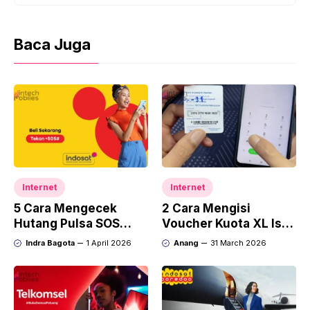
Baca Juga
Internet
Internet
5 Cara Mengecek
2 Cara Mengisi
Hutang Pulsa SOS
Voucher Kuota XL Isi
Indosat: Harga &
Ulang, Anti Gagal!
Indra Bagota
1 April 2026
Anang
31 March 2026
Nominal