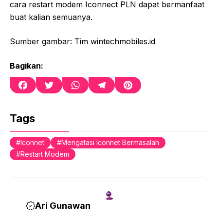
cara restart modem Iconnect PLN dapat bermanfaat
buat kalian semuanya.
Sumber gambar: Tim wintechmobiles.id
Bagikan:
F
T
W
T
P
a
w
h
e
i
c
i
a
l
n
e
t
t
e
t
Tags
b
t
s
g
e
o
e
A
r
r
Iconnet
Mengatasi Iconnet Bermasalah
o
r
p
a
e
Restart Modem
k
p
m
s
t
Ari Gunawan