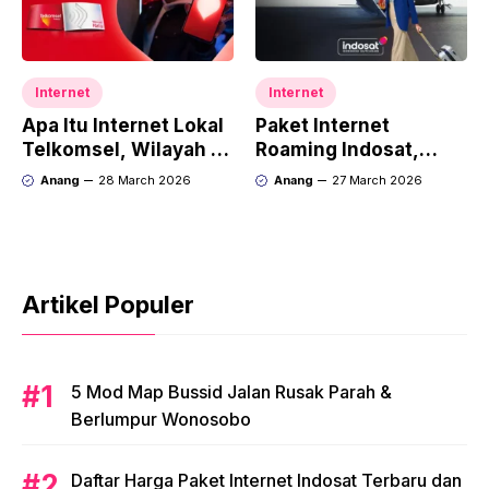
Internet
Internet
Apa Itu Internet Lokal
Paket Internet
Telkomsel, Wilayah &
Roaming Indosat,
Untuk Apa Saja?
Pengertian, Harga &
Anang
28 March 2026
Anang
27 March 2026
Cara Aktivasi
Artikel Populer
5 Mod Map Bussid Jalan Rusak Parah &
Berlumpur Wonosobo
Daftar Harga Paket Internet Indosat Terbaru dan