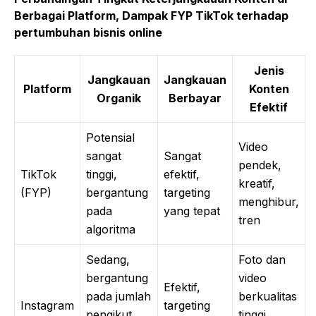
Berbagai Platform, Dampak FYP TikTok terhadap
pertumbuhan bisnis online
Jenis
Jangkauan
Jangkauan
Platform
Konten
Organik
Berbayar
Efektif
Potensial
Video
sangat
Sangat
pendek,
TikTok
tinggi,
efektif,
kreatif,
(FYP)
bergantung
targeting
menghibur,
pada
yang tepat
tren
algoritma
Sedang,
Foto dan
bergantung
video
Efektif,
pada jumlah
berkualitas
Instagram
targeting
pengikut
tinggi,