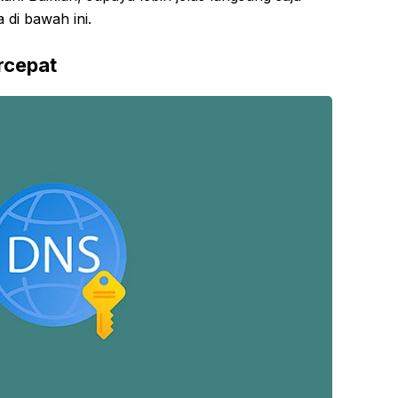
di bawah ini.
rcepat