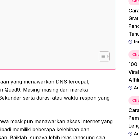
Cha
Cara
Grat
Pan
Tah
In
Cha
100 
Vira
Affi
haan yang menawarkan DNS tercepat,
Ar
an Quad9. Masing-masing dari mereka
kunder serta durasi atau waktu respon yang
Cha
Cara
Pemu
bahwa meskipun menawarkan akses internet yang
Leng
badi memiliki beberapa kelebihan dan
Ar
an. Baiklah, supaya lebih jelas langsung saja