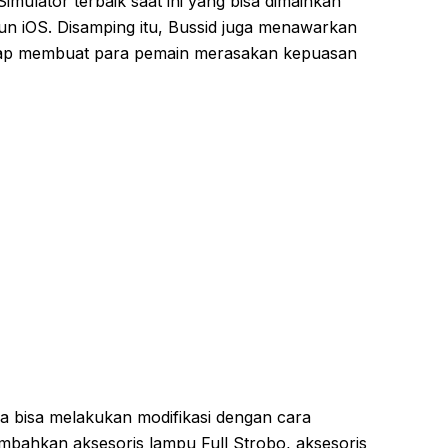
imulator terbaik saat ini yang bisa dimainkan
un iOS. Disamping itu, Bussid juga menawarkan
siap membuat para pemain merasakan kepuasan
ya bisa melakukan modifikasi dengan cara
mbahkan aksesoris lampu Full Strobo, aksesoris