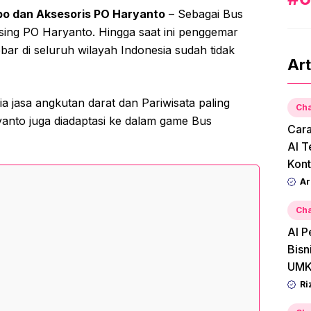
bo dan Aksesoris PO Haryanto
– Sebagai Bus
asing PO Haryanto. Hingga saat ini penggemar
bar di seluruh wilayah Indonesia sudah tidak
Art
ia jasa angkutan darat dan Pariwisata paling
Cha
yanto juga diadaptasi ke dalam game Bus
Car
AI T
Kont
Ar
Cha
AI P
Bisn
UMK
Ri