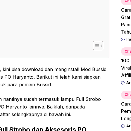
Cha
Cara
Grat
Pan
Tah
In
Cha
100 
Vira
, kini bisa download dan menginstall Mod Bussid
Affi
us PO Haryanto. Berikut ini telah kami siapkan
Ar
uk para pemain Bussid.
Cha
an nantinya sudah termasuk lampu Full Strobo
Cara
O Haryanto lainnya. Baiklah, daripada
Pemu
ftar selengkapnya di bawah ini.
Leng
Ar
ll Strobo dan Aksesoris PO