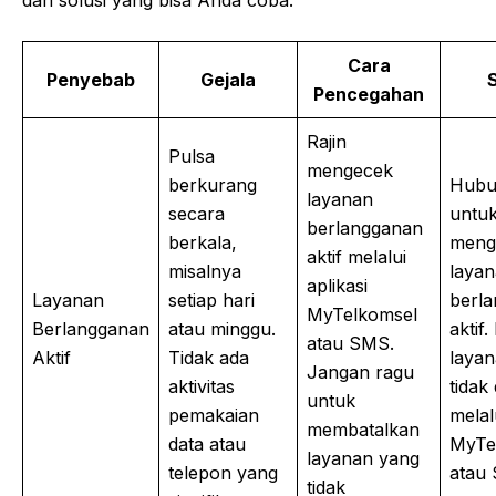
Cara
Penyebab
Gejala
S
Pencegahan
Rajin
Pulsa
mengecek
berkurang
Hubu
layanan
secara
untu
berlangganan
berkala,
meng
aktif melalui
misalnya
laya
aplikasi
Layanan
setiap hari
berl
MyTelkomsel
Berlangganan
atau minggu.
aktif
atau SMS.
Aktif
Tidak ada
laya
Jangan ragu
aktivitas
tidak
untuk
pemakaian
melal
membatalkan
data atau
MyTe
layanan yang
telepon yang
atau
tidak