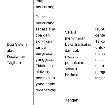
tetap
berkurang.
Pulsa
berkurang
secara tiba-
Hubun
Selalu
tiba dan
cente
menyimpan
signifikan
Telk
Bug Sistem
bukti transaksi
tanpa
untu
atau
dan cek
penjelasan
mela
Kesalahan
riwayat
yang jelas.
masa
Tagihan
pemakaian
Tidak ada
memi
secara
aktivitas
peng
berkala.
pemakaian
tagih
yang dapat
diidentifikasi.
Jangan