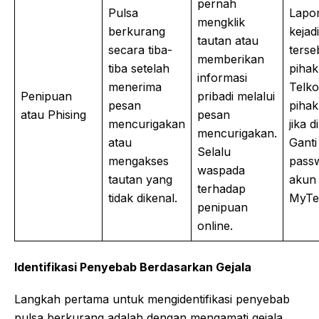
pernah
Pulsa
Lapo
mengklik
berkurang
kejad
tautan atau
secara tiba-
terse
memberikan
tiba setelah
pihak
informasi
menerima
Telk
Penipuan
pribadi melalui
pesan
pihak
atau Phising
pesan
mencurigakan
jika 
mencurigakan.
atau
Ganti
Selalu
mengakses
pass
waspada
tautan yang
akun
terhadap
tidak dikenal.
MyTe
penipuan
online.
Identifikasi Penyebab Berdasarkan Gejala
Langkah pertama untuk mengidentifikasi penyebab
pulsa berkurang adalah dengan mengamati gejala