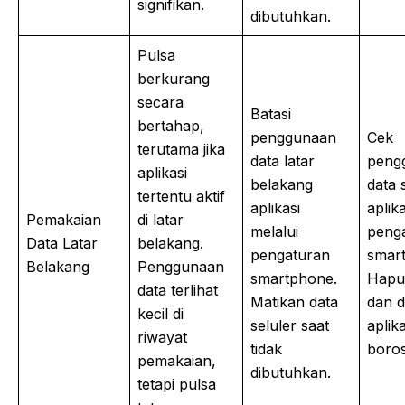
signifikan.
dibutuhkan.
Pulsa
berkurang
secara
Batasi
bertahap,
penggunaan
Cek
terutama jika
data latar
peng
aplikasi
belakang
data 
tertentu aktif
aplikasi
aplik
Pemakaian
di latar
melalui
peng
Data Latar
belakang.
pengaturan
smar
Belakang
Penggunaan
smartphone.
Hapu
data terlihat
Matikan data
dan d
kecil di
seluler saat
aplik
riwayat
tidak
boros
pemakaian,
dibutuhkan.
tetapi pulsa