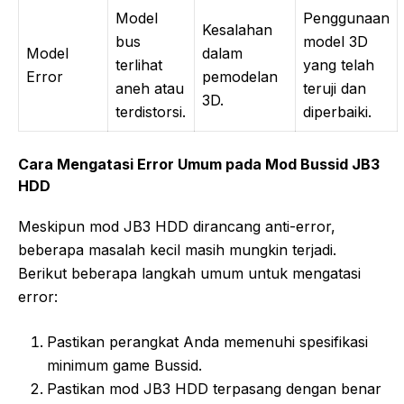
Model
Penggunaan
Kesalahan
bus
model 3D
Model
dalam
terlihat
yang telah
Error
pemodelan
aneh atau
teruji dan
3D.
terdistorsi.
diperbaiki.
Cara Mengatasi Error Umum pada Mod Bussid JB3
HDD
Meskipun mod JB3 HDD dirancang anti-error,
beberapa masalah kecil masih mungkin terjadi.
Berikut beberapa langkah umum untuk mengatasi
error:
Pastikan perangkat Anda memenuhi spesifikasi
minimum game Bussid.
Pastikan mod JB3 HDD terpasang dengan benar