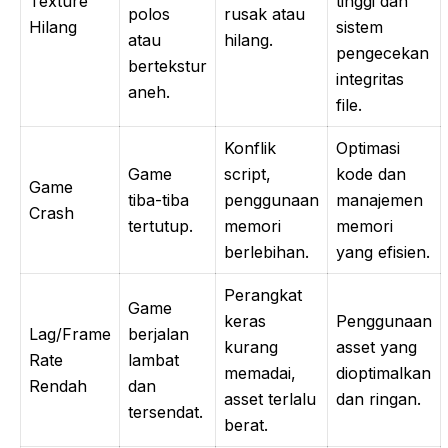
Texture
tinggi dan
polos
rusak atau
Hilang
sistem
atau
hilang.
pengecekan
bertekstur
integritas
aneh.
file.
Konflik
Optimasi
Game
script,
kode dan
Game
tiba-tiba
penggunaan
manajemen
Crash
tertutup.
memori
memori
berlebihan.
yang efisien.
Perangkat
Game
keras
Penggunaan
Lag/Frame
berjalan
kurang
asset yang
Rate
lambat
memadai,
dioptimalkan
Rendah
dan
asset terlalu
dan ringan.
tersendat.
berat.