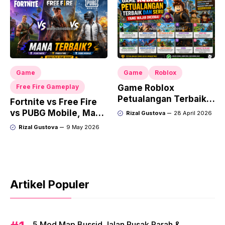
Game
Game
Roblox
Free Fire Gameplay
Game Roblox
Petualangan Terbaik
Fortnite vs Free Fire
dan Seru yang Wajib
vs PUBG Mobile, Mana
Rizal Gustova
28 April 2026
Dicoba
Terbaik?
Rizal Gustova
9 May 2026
Artikel Populer
5 Mod Map Bussid Jalan Rusak Parah &