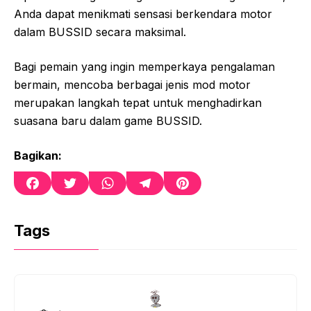
Anda dapat menikmati sensasi berkendara motor
dalam BUSSID secara maksimal.
Bagi pemain yang ingin memperkaya pengalaman
bermain, mencoba berbagai jenis mod motor
merupakan langkah tepat untuk menghadirkan
suasana baru dalam game BUSSID.
Bagikan:
F
T
W
T
P
a
w
h
e
i
c
i
a
l
n
e
t
t
e
t
Tags
b
t
s
g
e
o
e
A
r
r
o
r
p
a
e
k
p
m
s
t