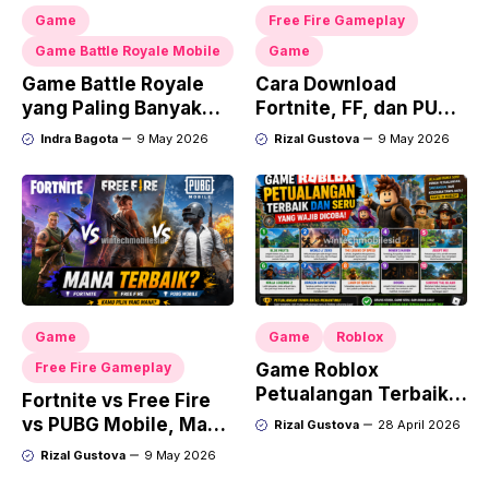
Game
Free Fire Gameplay
Game Battle Royale Mobile
Game
Game Battle Royale
Cara Download
yang Paling Banyak
Fortnite, FF, dan PUBG
Player
Mobile
Indra Bagota
9 May 2026
Rizal Gustova
9 May 2026
Game
Game
Roblox
Free Fire Gameplay
Game Roblox
Petualangan Terbaik
Fortnite vs Free Fire
dan Seru yang Wajib
vs PUBG Mobile, Mana
Rizal Gustova
28 April 2026
Dicoba
Terbaik?
Rizal Gustova
9 May 2026