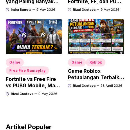
yang Paling Banyak
Fortnite, FF, dan PUBG
Player
Mobile
Indra Bagota
9 May 2026
Rizal Gustova
9 May 2026
Game
Game
Roblox
Free Fire Gameplay
Game Roblox
Petualangan Terbaik
Fortnite vs Free Fire
dan Seru yang Wajib
vs PUBG Mobile, Mana
Rizal Gustova
28 April 2026
Dicoba
Terbaik?
Rizal Gustova
9 May 2026
Artikel Populer