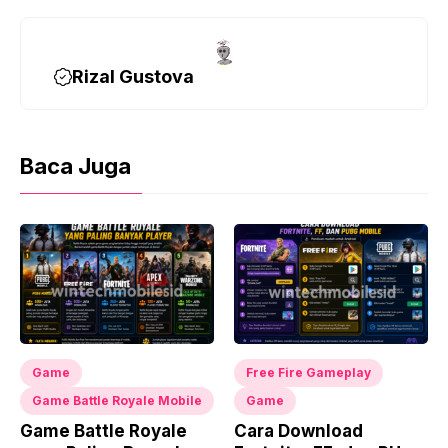
o
r
p
a
e
k
p
m
s
t
Rizal Gustova
Baca Juga
Game
Free Fire Gameplay
Game Battle Royale Mobile
Game
Game Battle Royale
Cara Download