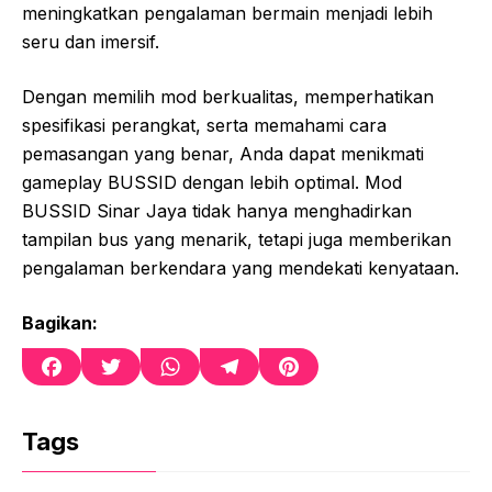
meningkatkan pengalaman bermain menjadi lebih
seru dan imersif.
Dengan memilih mod berkualitas, memperhatikan
spesifikasi perangkat, serta memahami cara
pemasangan yang benar, Anda dapat menikmati
gameplay BUSSID dengan lebih optimal. Mod
BUSSID Sinar Jaya tidak hanya menghadirkan
tampilan bus yang menarik, tetapi juga memberikan
pengalaman berkendara yang mendekati kenyataan.
Bagikan:
F
T
W
T
P
a
w
h
e
i
c
i
a
l
n
e
t
t
e
t
Tags
b
t
s
g
e
o
e
A
r
r