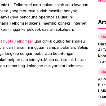
sedot
– Telkomsel merupakan salah satu layanan
onesia yang tentunya sudah memiliki banyak
Banyaknya pengguna operator seluler ini
Art
ana Telkomsel dikenal memiliki koneksi internet
hkan hingga ke pelosok daerah sekalipun.
Cha
t kuota Telkomsel
juga dinilai cukup terjangkau.
Car
mulai dari harian, mingguan sampai bulanan. Setiap
AI T
juga lengkap dengan beberapa keuntungan
Kont
aket nelpon dan lainnya. Maka dari itu tak heran
Ar
ihan utama bagi kalangan masyarakat Indonesia.
Cha
AI P
Bisn
UMK
Ri