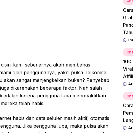
Cha
Cara
Grat
Pan
Tah
In
Cha
100 
disini kami sebenarnya akan membahas
Vira
alami oleh penggunanya, yakni pulsa Telkomsel
Affi
 tentu akan sangat menjengkelkan bukan? Penyebab
Ar
a juga dikarenakan beberapa faktor. Nah salah
i adalah karena pengguna lupa menonaktifkan
Cha
t mereka telah habis.
Cara
Pemu
ernet habis dan data seluler masih aktif, otomatis
Leng
engguna. Jika pengguna lupa, maka pulsa akan
Ar