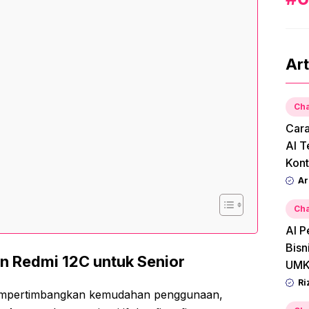
Art
Cha
Car
AI T
Kont
Ar
Cha
AI P
Bisn
 Redmi 12C untuk Senior
UMK
Ri
empertimbangkan kemudahan penggunaan,