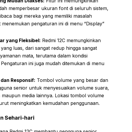
ang Mudah Diakses:
Fitur ini memungkinkan
h memperbesar ukuran font di seluruh sistem,
ibaca bagi mereka yang memiliki masalah
t menemukan pengaturan ini di menu “Display”
r yang Fleksibel:
Redmi 12C memungkinkan
yang luas, dari sangat redup hingga sangat
enyamanan mata, terutama dalam kondisi
Pengaturan ini juga mudah ditemukan di menu
dan Responsif:
Tombol volume yang besar dan
guna senior untuk menyesuaikan volume suara,
n maupun media lainnya. Lokasi tombol volume
 turut meningkatkan kemudahan penggunaan.
n Sehari-hari
mana Redmi 12C membantu pengguna senior