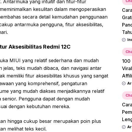
Antarmuka yang intuitif dan fitur-fitur
Cha
k meminimalkan kesulitan dalam mengoperasikan
Cara
an membahas secara detail kemudahan penggunaan
Grat
akup antarmuka pengguna, fitur aksesibilitas,
Pan
ari.
Tah
In
ur Aksesibilitas Redmi 12C
Cha
ka MIUI yang relatif sederhana dan mudah
100 
 jelas, teks mudah dibaca, dan navigasi antar
Vira
ak memiliki fitur aksesibilitas khusus yang sangat
Affi
bawaan yang komprehensif, pengaturan
Ar
ume yang mudah diakses menjadikannya relatif
Cha
 senior. Pengguna dapat dengan mudah
Cara
suai dengan kebutuhan mereka.
Pemu
Leng
kan hingga cukup besar merupakan poin plus
Ar
an melihat teks kecil.