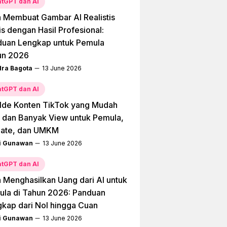
tGPT dan AI
 Membuat Gambar AI Realistis
is dengan Hasil Profesional:
duan Lengkap untuk Pemula
un 2026
dra Bagota
13 June 2026
tGPT dan AI
Ide Konten TikTok yang Mudah
l dan Banyak View untuk Pemula,
liate, dan UMKM
i Gunawan
13 June 2026
tGPT dan AI
 Menghasilkan Uang dari AI untuk
la di Tahun 2026: Panduan
kap dari Nol hingga Cuan
i Gunawan
13 June 2026