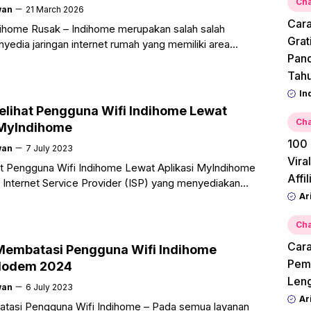
Cha
wan
21 March 2026
Cara
ihome Rusak – Indihome merupakan salah salah
Grat
nyedia jaringan internet rumah yang memiliki area
Pan
ng sangat luas di Indonesia. Saat akan berlangganan
Tah
In
elihat Pengguna Wifi Indihome Lewat
Cha
 MyIndihome
100 
wan
7 July 2023
Vira
t Pengguna Wifi Indihome Lewat Aplikasi MyIndihome
Affi
u Internet Service Provider (ISP) yang menyediakan
Ar
ernet rumah yaitu Indihome. Indihome menyediakan
Cha
Cara
Membatasi Pengguna Wifi Indihome
Pemu
odem 2024
Leng
wan
6 July 2023
Ar
tasi Pengguna Wifi Indihome – Pada semua layanan