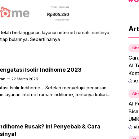
Art
telah berlangganan layanan internet rumah, nantinya
iap bulannya. Seperti halnya
Cha
Car
AI T
engatasi Isolir Indihome 2023
Kont
wan
22 March 2026
Ar
asi Isolir Indihome – Setelah menyetujui perjanjian
n layanan internet rumah Indihome, tentunya kalian
Cha
i istilah yang diberi nama sebagai Isolir. Dimana Isolir
AI P
Bisn
UMK
ndihome Rusak? Ini Penyebab & Cara
Ri
sinya!