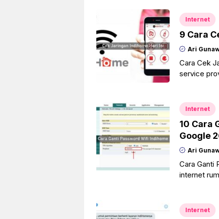
Internet
9 Cara C
Ari Guna
Cara Cek Ja
service pro
jaringan be
Internet
10 Cara 
Google 
Ari Guna
Cara Ganti 
internet ru
pelanggan u
Internet