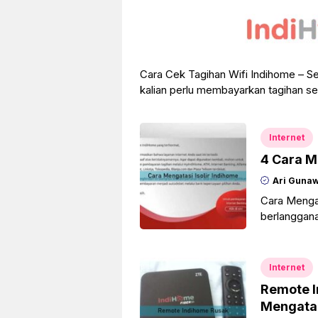
Cara Cek Tagihan Wifi Indihome – Se
kalian perlu membayarkan tagihan set
Internet
4 Cara M
Ari Guna
Cara Mengat
berlanggana
sudah ketahu
Internet
Remote I
Mengata