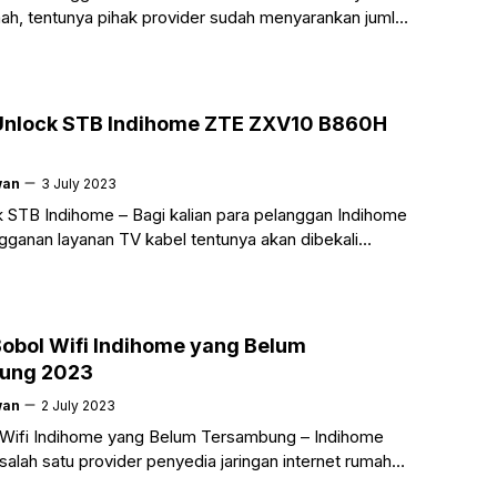
mah, tentunya pihak provider sudah menyarankan jumlah
lient atau user yang dapat tersambung dengan
Unlock STB Indihome ZTE ZXV10 B860H
wan
3 July 2023
 STB Indihome – Bagi kalian para pelanggan Indihome
gganan layanan TV kabel tentunya akan dibekali
angkat yang bernama STB atau Set
Bobol Wifi Indihome yang Belum
ung 2023
wan
2 July 2023
 Wifi Indihome yang Belum Tersambung – Indihome
alah satu provider penyedia jaringan internet rumah
memiliki banyak pelanggan di Indonesia. Tidak