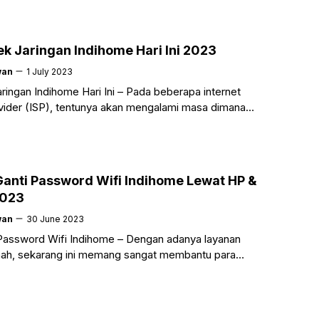
ek Jaringan Indihome Hari Ini 2023
wan
1 July 2023
ringan Indihome Hari Ini – Pada beberapa internet
vider (ISP), tentunya akan mengalami masa dimana
rmasalah seperti dalam perbaikan atau maintenance,
Ganti Password Wifi Indihome Lewat HP &
2023
wan
30 June 2023
Password Wifi Indihome – Dengan adanya layanan
mah, sekarang ini memang sangat membantu para
ntuk bisa mendapatkan banyak kuota atau data