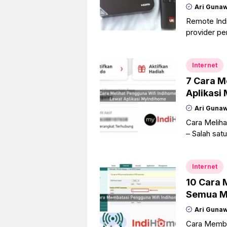
Ari Guna
Remote Ind
provider pe
coverage ya
Internet
7 Cara M
Aplikasi
Ari Guna
Cara Meliha
– Salah sat
layanan int
salah
Internet
10 Cara 
Semua M
Ari Guna
Cara Memba