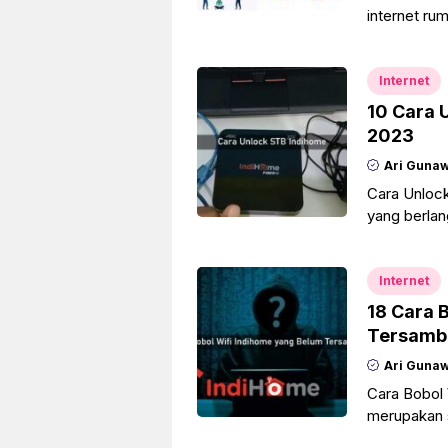
internet ru
pengguna, C
Internet
10 Cara 
2023
Ari Guna
Cara Unlock
yang berlan
dengan per
Internet
18 Cara 
Tersamb
Ari Guna
Cara Bobol
merupakan s
yang sudah 