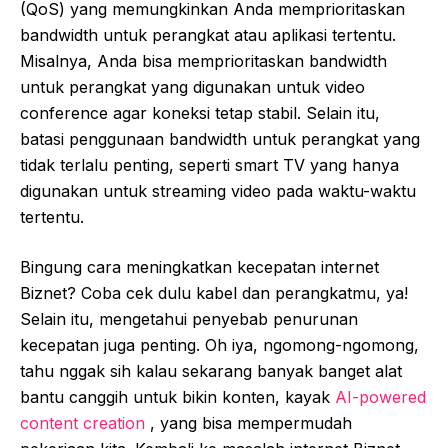
(QoS) yang memungkinkan Anda memprioritaskan
bandwidth untuk perangkat atau aplikasi tertentu.
Misalnya, Anda bisa memprioritaskan bandwidth
untuk perangkat yang digunakan untuk video
conference agar koneksi tetap stabil. Selain itu,
batasi penggunaan bandwidth untuk perangkat yang
tidak terlalu penting, seperti smart TV yang hanya
digunakan untuk streaming video pada waktu-waktu
tertentu.
Bingung cara meningkatkan kecepatan internet
Biznet? Coba cek dulu kabel dan perangkatmu, ya!
Selain itu, mengetahui penyebab penurunan
kecepatan juga penting. Oh iya, ngomong-ngomong,
tahu nggak sih kalau sekarang banyak banget alat
bantu canggih untuk bikin konten, kayak
AI-powered
content creation
, yang bisa mempermudah