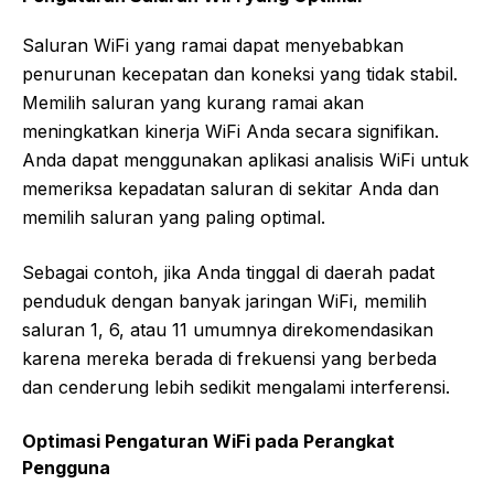
Saluran WiFi yang ramai dapat menyebabkan
penurunan kecepatan dan koneksi yang tidak stabil.
Memilih saluran yang kurang ramai akan
meningkatkan kinerja WiFi Anda secara signifikan.
Anda dapat menggunakan aplikasi analisis WiFi untuk
memeriksa kepadatan saluran di sekitar Anda dan
memilih saluran yang paling optimal.
Sebagai contoh, jika Anda tinggal di daerah padat
penduduk dengan banyak jaringan WiFi, memilih
saluran 1, 6, atau 11 umumnya direkomendasikan
karena mereka berada di frekuensi yang berbeda
dan cenderung lebih sedikit mengalami interferensi.
Optimasi Pengaturan WiFi pada Perangkat
Pengguna