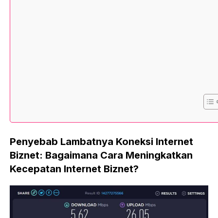
Penyebab Lambatnya Koneksi Internet
Biznet: Bagaimana Cara Meningkatkan
Kecepatan Internet Biznet?