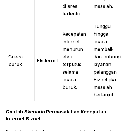
di area
masalah.
tertentu.
Tunggu
Kecepatan
hingga
internet
cuaca
menurun
membaik
Cuaca
atau
dan hubungi
Eksternal
buruk
terputus
layanan
selama
pelanggan
cuaca
Biznet jika
buruk.
masalah
berlanjut.
Contoh Skenario Permasalahan Kecepatan
Internet Biznet