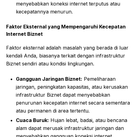
menyebabkan koneksi internet terputus atau
kecepatannya menurun.
Faktor Eksternal yang Mempengaruhi Kecepatan
Internet Biznet
Faktor eksternal adalah masalah yang berada di luar
kendali Anda, biasanya terkait dengan infrastruktur
Biznet sendiri atau kondisi lingkungan.
Gangguan Jaringan Biznet:
Pemeliharaan
jaringan, peningkatan kapasitas, atau kerusakan
infrastruktur Biznet dapat menyebabkan
penurunan kecepatan internet secara sementara
atau permanen di area tertentu.
Cuaca Buruk:
Hujan lebat, badai, atau bencana
alam dapat merusak infrastruktur jaringan dan
menyebabkan gangguan koneksi internet.