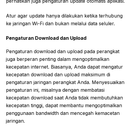
perhatikan juga pengaturan update otomatis aplikasi.
Atur agar update hanya dilakukan ketika terhubung
ke jaringan Wi-Fi dan bukan melalui data seluler.
Pengaturan Download dan Upload
Pengaturan download dan upload pada perangkat
juga berperan penting dalam mengoptimalkan
kecepatan internet. Biasanya, Anda dapat mengatur
kecepatan download dan upload maksimum di
pengaturan jaringan perangkat Anda. Menyesuaikan
pengaturan ini, misalnya dengan membatasi
kecepatan download saat Anda tidak membutuhkan
kecepatan tinggi, dapat membantu mengoptimalkan
penggunaan bandwidth dan mencegah kemacetan
jaringan.