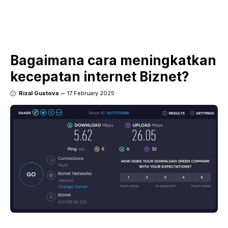
Bagaimana cara meningkatkan
kecepatan internet Biznet?
Rizal Gustova
17 February 2025