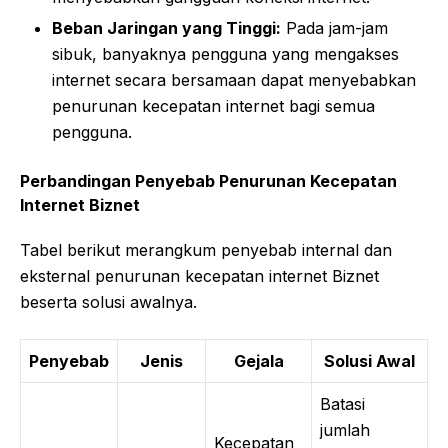
Beban Jaringan yang Tinggi:
Pada jam-jam
sibuk, banyaknya pengguna yang mengakses
internet secara bersamaan dapat menyebabkan
penurunan kecepatan internet bagi semua
pengguna.
Perbandingan Penyebab Penurunan Kecepatan
Internet Biznet
Tabel berikut merangkum penyebab internal dan
eksternal penurunan kecepatan internet Biznet
beserta solusi awalnya.
Penyebab
Jenis
Gejala
Solusi Awal
Batasi
jumlah
Kecepatan