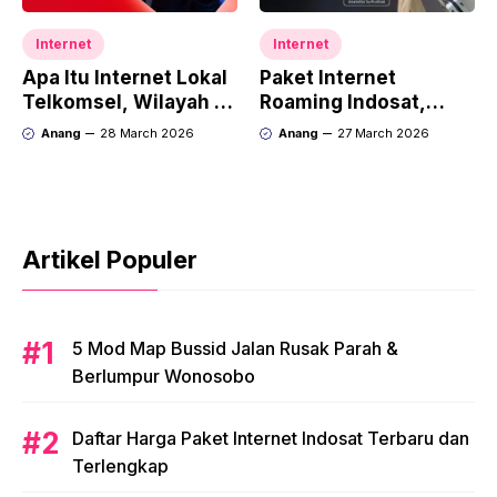
Internet
Internet
Apa Itu Internet Lokal
Paket Internet
Telkomsel, Wilayah &
Roaming Indosat,
Untuk Apa Saja?
Pengertian, Harga &
Anang
28 March 2026
Anang
27 March 2026
Cara Aktivasi
Artikel Populer
5 Mod Map Bussid Jalan Rusak Parah &
Berlumpur Wonosobo
Daftar Harga Paket Internet Indosat Terbaru dan
Terlengkap