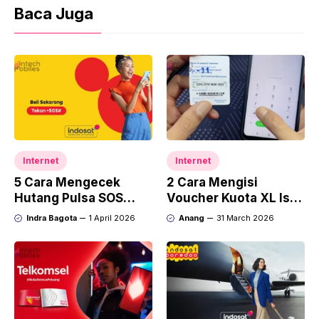
Baca Juga
Internet
Internet
5 Cara Mengecek
2 Cara Mengisi
Hutang Pulsa SOS
Voucher Kuota XL Isi
Indosat: Harga &
Ulang, Anti Gagal!
Indra Bagota
1 April 2026
Anang
31 March 2026
Nominal