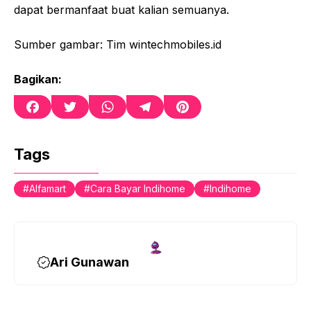
dapat bermanfaat buat kalian semuanya.
Sumber gambar: Tim wintechmobiles.id
Bagikan:
F
T
W
T
P
a
w
h
e
i
c
i
a
l
n
e
t
t
e
t
Tags
b
t
s
g
e
o
e
A
r
r
Alfamart
Cara Bayar Indihome
Indihome
o
r
p
a
e
k
p
m
s
t
Ari Gunawan