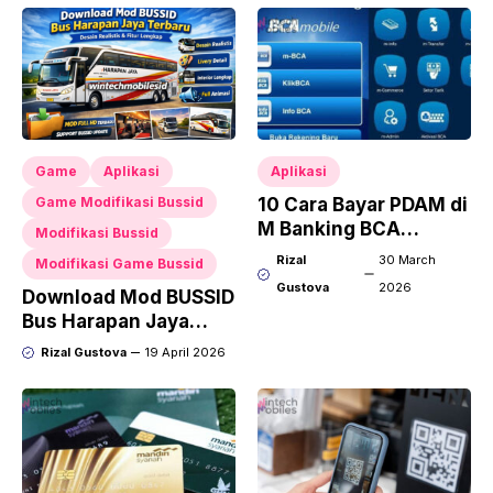
Game
Aplikasi
Aplikasi
Game Modifikasi Bussid
10 Cara Bayar PDAM di
M Banking BCA
Modifikasi Bussid
Terlengkap
Rizal
30 March
Modifikasi Game Bussid
Gustova
2026
Download Mod BUSSID
Bus Harapan Jaya
Terbaru, Desain
Rizal Gustova
19 April 2026
Realistis dan Fitur
Lengkap