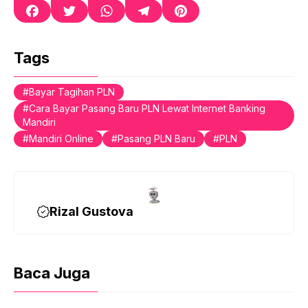
F
T
W
T
P
a
w
h
e
i
c
i
a
l
n
e
t
t
e
t
Tags
b
t
s
g
e
o
e
A
r
r
Bayar Tagihan PLN
o
r
p
a
e
Cara Bayar Pasang Baru PLN Lewat Internet Banking
k
p
m
s
Mandiri
t
Mandiri Online
Pasang PLN Baru
PLN
Rizal Gustova
Baca Juga