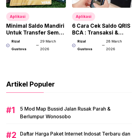
Aplikasi
Aplikasi
Minimal Saldo Mandiri
6 Cara Cek Saldo QRIS
Untuk Transfer Semua
BCA : Transaksi &
Jenis ATM
Mutasi Terlengkap
Rizal
29 March
Rizal
28 March
Gustova
2026
Gustova
2026
Artikel Populer
5 Mod Map Bussid Jalan Rusak Parah &
Berlumpur Wonosobo
Daftar Harga Paket Internet Indosat Terbaru dan