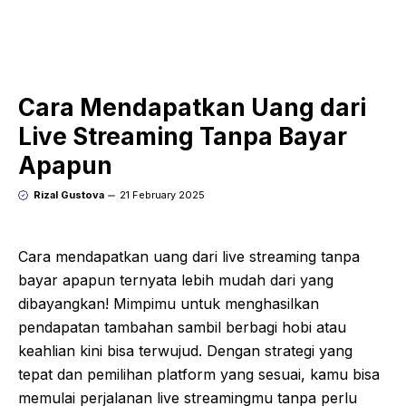
Cara Mendapatkan Uang dari
Live Streaming Tanpa Bayar
Apapun
Rizal Gustova
21 February 2025
Cara mendapatkan uang dari live streaming tanpa
bayar apapun ternyata lebih mudah dari yang
dibayangkan! Mimpimu untuk menghasilkan
pendapatan tambahan sambil berbagi hobi atau
keahlian kini bisa terwujud. Dengan strategi yang
tepat dan pemilihan platform yang sesuai, kamu bisa
memulai perjalanan live streamingmu tanpa perlu