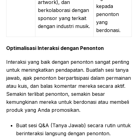
artwork), dan
kepada
berkolaborasi dengan
penonton
sponsor yang terkait
yang
dengan industri musik.
berdonasi.
Optimalisasi Interaksi dengan Penonton
Interaksi yang baik dengan penonton sangat penting
untuk meningkatkan pendapatan. Buatlah sesi tanya
jawab, ajak penonton berpartisipasi dalam permainan
atau kuis, dan balas komentar mereka secara aktif.
Semakin terlibat penonton, semakin besar
kemungkinan mereka untuk berdonasi atau membeli
produk yang Anda promosikan.
Buat sesi Q&A (Tanya Jawab) secara rutin untuk
berinteraksi langsung dengan penonton.