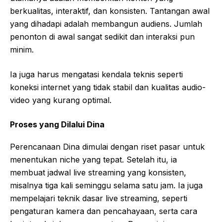
berkualitas, interaktif, dan konsisten. Tantangan awal
yang dihadapi adalah membangun audiens. Jumlah
penonton di awal sangat sedikit dan interaksi pun
minim.
Ia juga harus mengatasi kendala teknis seperti
koneksi internet yang tidak stabil dan kualitas audio-
video yang kurang optimal.
Proses yang Dilalui Dina
Perencanaan Dina dimulai dengan riset pasar untuk
menentukan niche yang tepat. Setelah itu, ia
membuat jadwal live streaming yang konsisten,
misalnya tiga kali seminggu selama satu jam. Ia juga
mempelajari teknik dasar live streaming, seperti
pengaturan kamera dan pencahayaan, serta cara