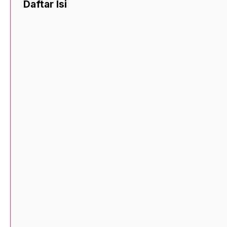
Daftar Isi