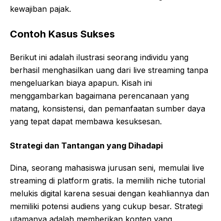
kewajiban pajak.
Contoh Kasus Sukses
Berikut ini adalah ilustrasi seorang individu yang
berhasil menghasilkan uang dari live streaming tanpa
mengeluarkan biaya apapun. Kisah ini
menggambarkan bagaimana perencanaan yang
matang, konsistensi, dan pemanfaatan sumber daya
yang tepat dapat membawa kesuksesan.
Strategi dan Tantangan yang Dihadapi
Dina, seorang mahasiswa jurusan seni, memulai live
streaming di platform gratis. Ia memilih niche tutorial
melukis digital karena sesuai dengan keahliannya dan
memiliki potensi audiens yang cukup besar. Strategi
utamanya adalah memberikan konten yang