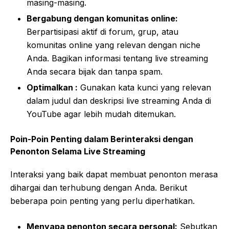
masing-masing.
Bergabung dengan komunitas online:
Berpartisipasi aktif di forum, grup, atau
komunitas online yang relevan dengan niche
Anda. Bagikan informasi tentang live streaming
Anda secara bijak dan tanpa spam.
Optimalkan :
Gunakan kata kunci yang relevan
dalam judul dan deskripsi live streaming Anda di
YouTube agar lebih mudah ditemukan.
Poin-Poin Penting dalam Berinteraksi dengan
Penonton Selama Live Streaming
Interaksi yang baik dapat membuat penonton merasa
dihargai dan terhubung dengan Anda. Berikut
beberapa poin penting yang perlu diperhatikan.
Menyapa penonton secara personal:
Sebutkan