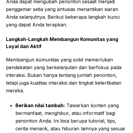
Anda dapat mengubah penonton sesaat menjadi
penggemar setia yang antusias menantikan siaran
Anda selanjutnya. Berikut beberapa langkah kunci
yang dapat Anda terapkan.
Langkah-Langkah Membangun Komunitas yang
Loyal dan Aktif
Membangun komunitas yang solid memerlukan
pendekatan yang berkelanjutan dan berfokus pada
interaksi. Bukan hanya tentang jumlah penonton,
tetapi juga kualitas interaksi dan tingkat keterlibatan
mereka.
Berikan nilai tambah:
Tawarkan konten yang
bermanfaat, menghibur, atau informatif bagi
penonton Anda. Ini bisa berupa tutorial, tips,
cerita menarik, atau hiburan lainnya yang sesuai