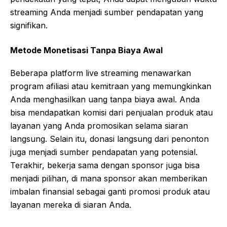
streaming Anda menjadi sumber pendapatan yang
signifikan.
Metode Monetisasi Tanpa Biaya Awal
Beberapa platform live streaming menawarkan
program afiliasi atau kemitraan yang memungkinkan
Anda menghasilkan uang tanpa biaya awal. Anda
bisa mendapatkan komisi dari penjualan produk atau
layanan yang Anda promosikan selama siaran
langsung. Selain itu, donasi langsung dari penonton
juga menjadi sumber pendapatan yang potensial.
Terakhir, bekerja sama dengan sponsor juga bisa
menjadi pilihan, di mana sponsor akan memberikan
imbalan finansial sebagai ganti promosi produk atau
layanan mereka di siaran Anda.