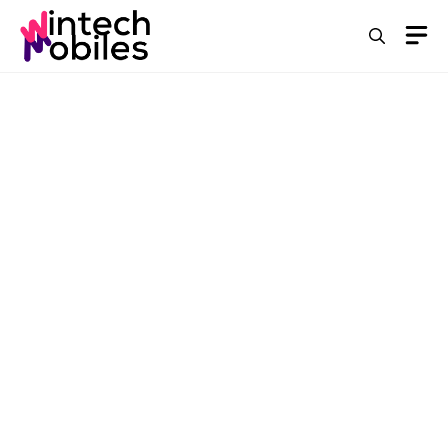
Skip
M
to
content