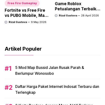
Free Fire Gameplay
Game Roblox
Petualangan Terbaik
Fortnite vs Free Fire
dan Seru yang Wajib
vs PUBG Mobile, Mana
Rizal Gustova
28 April 2026
Dicoba
Terbaik?
Rizal Gustova
9 May 2026
Artikel Populer
5 Mod Map Bussid Jalan Rusak Parah &
Berlumpur Wonosobo
Daftar Harga Paket Internet Indosat Terbaru dan
Terlengkap