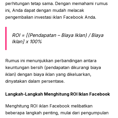
perhitungan tetap sama. Dengan memahami rumus
ini, Anda dapat dengan mudah melacak
pengembalian investasi iklan Facebook Anda.
ROI = [(Pendapatan – Biaya Iklan) / Biaya
Iklan] x 100%
Rumus ini menunjukkan perbandingan antara
keuntungan bersih (pendapatan dikurangi biaya
iklan) dengan biaya iklan yang dikeluarkan,
dinyatakan dalam persentase.
Langkah-Langkah Menghitung ROI Iklan Facebook
Menghitung ROI iklan Facebook melibatkan
beberapa langkah penting, mulai dari pengumpulan