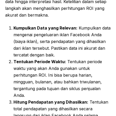
data hingga interpretasi hasil. Ketelitian dalam setiap
langkah akan menghasilkan perhitungan ROI yang
akurat dan bermakna.
Kumpulkan Data yang Relevan:
Kumpulkan data
mengenai pengeluaran iklan Facebook Anda
(biaya iklan), serta pendapatan yang dihasilkan
dari iklan tersebut. Pastikan data ini akurat dan
tercatat dengan baik.
Tentukan Periode Waktu:
Tentukan periode
waktu yang akan Anda gunakan untuk
perhitungan ROI. Ini bisa berupa harian,
mingguan, bulanan, atau bahkan triwulanan,
tergantung pada tujuan dan siklus penjualan
Anda.
Hitung Pendapatan yang Dihasilkan:
Tentukan
total pendapatan yang dihasilkan secara
langsung dari iklan Facebook Anda selama