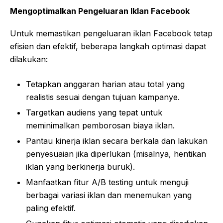
Mengoptimalkan Pengeluaran Iklan Facebook
Untuk memastikan pengeluaran iklan Facebook tetap
efisien dan efektif, beberapa langkah optimasi dapat
dilakukan:
Tetapkan anggaran harian atau total yang
realistis sesuai dengan tujuan kampanye.
Targetkan audiens yang tepat untuk
meminimalkan pemborosan biaya iklan.
Pantau kinerja iklan secara berkala dan lakukan
penyesuaian jika diperlukan (misalnya, hentikan
iklan yang berkinerja buruk).
Manfaatkan fitur A/B testing untuk menguji
berbagai variasi iklan dan menemukan yang
paling efektif.