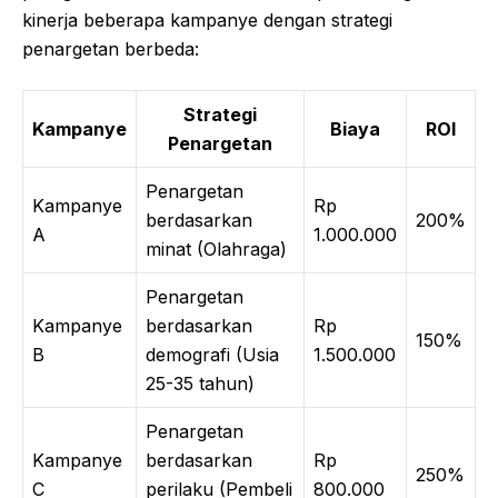
kinerja beberapa kampanye dengan strategi
penargetan berbeda:
Strategi
Kampanye
Biaya
ROI
Penargetan
Penargetan
Kampanye
Rp
berdasarkan
200%
A
1.000.000
minat (Olahraga)
Penargetan
Kampanye
berdasarkan
Rp
150%
B
demografi (Usia
1.500.000
25-35 tahun)
Penargetan
Kampanye
berdasarkan
Rp
250%
C
perilaku (Pembeli
800.000