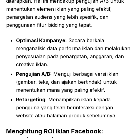
diterapkan. Hal ini mencakup pengujian A/B untuk
menentukan elemen iklan yang paling efektif,
penargetan audiens yang lebih spesifik, dan
penggunaan fitur bidding yang tepat.
Optimasi Kampanye:
Secara berkala
menganalisis data performa iklan dan melakukan
penyesuaian pada penargetan, anggaran, dan
creative iklan.
Pengujian A/B:
Menguji berbagai versi iklan
(gambar, teks, dan ajakan bertindak) untuk
menentukan mana yang paling efektif.
Retargeting:
Menampilkan iklan kepada
pengguna yang telah berinteraksi dengan
website atau halaman produk sebelumnya.
Menghitung ROI Iklan Facebook: