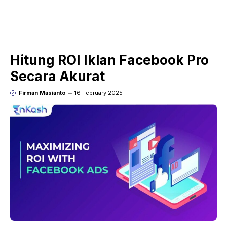
Hitung ROI Iklan Facebook Pro
Secara Akurat
Firman Masianto
16 February 2025