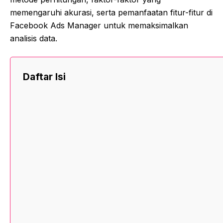
memengaruhi akurasi, serta pemanfaatan fitur-fitur di
Facebook Ads Manager untuk memaksimalkan
analisis data.
Daftar Isi