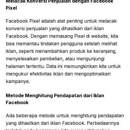
Melacak Konversi Penjualan dengan Facebook
Pixel
Facebook Pixel adalah alat penting untuk melacak
konversi penjualan yang dihasilkan dari iklan
Facebook. Dengan memasang Pixel di website, kita
bisa memantau tindakan pengguna setelah melihat
iklan, seperti menambahkan produk ke keranjang,
menyelesaikan pembelian, atau mengunjungi
halaman tertentu. Data ini memungkinkan kita untuk
mengukur efektivitas iklan dan mengoptimalkan
kampanye.
Metode Menghitung Pendapatan dari Iklan
Facebook
Ada beberapa metode untuk menghitung pendapatan
yang dihasilkan dari iklan Facebook. Perbedaannya