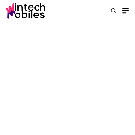
Skip
M
to
content