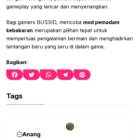
gameplay yang lancar dan menyenangkan.
Bagi gamers BUSSID, mencoba
mod pemadam
kebakaran
merupakan pilihan tepat untuk
memperluas pengalaman bermain dan menghadirkan
tantangan baru yang seru di dalam game.
Bagikan:
F
T
W
T
P
a
w
h
e
i
c
i
a
l
n
e
t
t
e
t
Tags
b
t
s
g
e
o
e
A
r
r
o
r
p
a
e
k
p
m
s
t
Anang