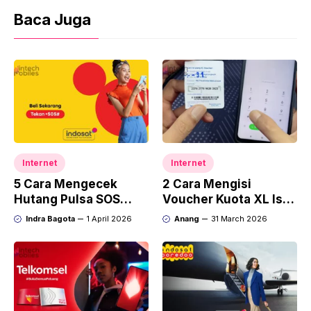
Baca Juga
Internet
Internet
5 Cara Mengecek
2 Cara Mengisi
Hutang Pulsa SOS
Voucher Kuota XL Isi
Indosat: Harga &
Ulang, Anti Gagal!
Indra Bagota
1 April 2026
Anang
31 March 2026
Nominal