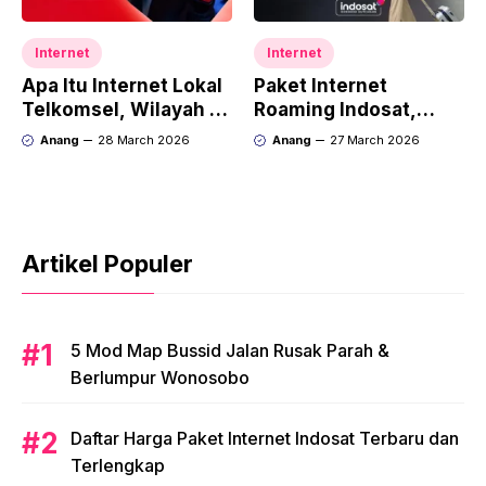
Internet
Internet
Apa Itu Internet Lokal
Paket Internet
Telkomsel, Wilayah &
Roaming Indosat,
Untuk Apa Saja?
Pengertian, Harga &
Anang
28 March 2026
Anang
27 March 2026
Cara Aktivasi
Artikel Populer
5 Mod Map Bussid Jalan Rusak Parah &
Berlumpur Wonosobo
Daftar Harga Paket Internet Indosat Terbaru dan
Terlengkap