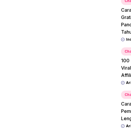
Cha
Cara
Grat
Pan
Tah
In
Cha
100 
Vira
Affi
Ar
Cha
Cara
Pemu
Leng
Ar