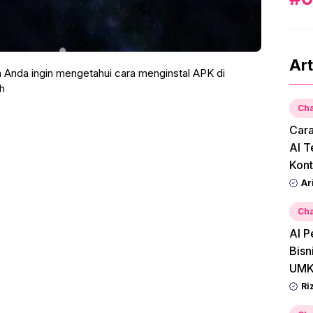
Art
ah Anda ingin mengetahui cara menginstal APK di
ah
Cha
Car
AI T
Kont
Ar
Cha
AI P
Bisn
UMK
Ri