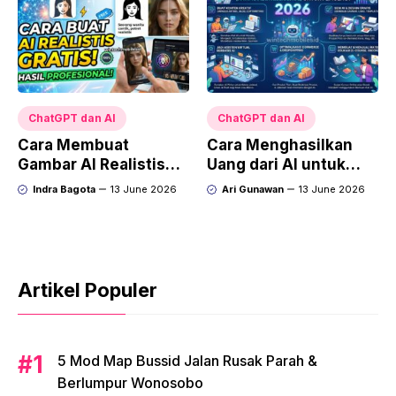
ChatGPT dan AI
ChatGPT dan AI
Cara Membuat
Cara Menghasilkan
Gambar AI Realistis
Uang dari AI untuk
Gratis dengan Hasil
Pemula di Tahun
Indra Bagota
13 June 2026
Ari Gunawan
13 June 2026
Profesional: Panduan
2026: Panduan
Lengkap untuk
Lengkap dari Nol
Pemula Tahun 2026
hingga Cuan
Artikel Populer
5 Mod Map Bussid Jalan Rusak Parah &
Berlumpur Wonosobo