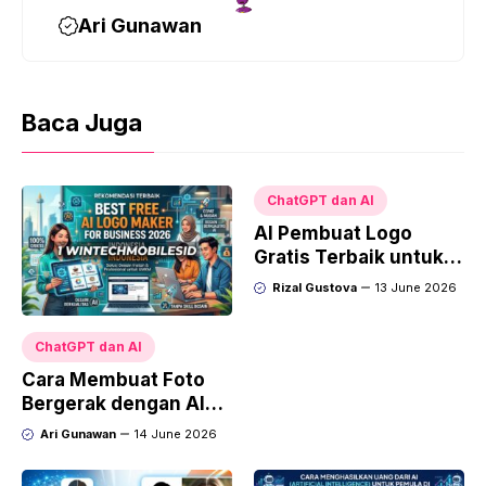
t
Ari Gunawan
Baca Juga
ChatGPT dan AI
AI Pembuat Logo
Gratis Terbaik untuk
Bisnis 2026, Solusi
Rizal Gustova
13 June 2026
Cepat untuk UMKM
dan Toko Online
ChatGPT dan AI
Cara Membuat Foto
Bergerak dengan AI
Terbaru, Mudah untuk
Ari Gunawan
14 June 2026
TikTok dan Konten
Media Sosial