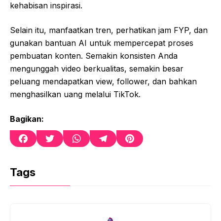
kehabisan inspirasi.
Selain itu, manfaatkan tren, perhatikan jam FYP, dan
gunakan bantuan AI untuk mempercepat proses
pembuatan konten. Semakin konsisten Anda
mengunggah video berkualitas, semakin besar
peluang mendapatkan view, follower, dan bahkan
menghasilkan uang melalui TikTok.
Bagikan:
F
T
W
T
P
a
w
h
e
i
c
i
a
l
n
e
t
t
e
t
Tags
b
t
s
g
e
o
e
A
r
r
o
r
p
a
e
k
p
m
s