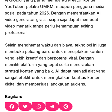
teknologi yang paling membantu kreator konten,
YouTuber, pelaku UMKM, maupun pengguna media
sosial pada tahun 2026. Dengan memanfaatkan AI
video generator gratis, siapa saja dapat membuat
video menarik tanpa perlu kemampuan editing
profesional.
Selain menghemat waktu dan biaya, teknologi ini juga
membuka peluang baru untuk menciptakan konten
yang lebih kreatif dan berpotensi viral. Dengan
memilih platform yang tepat serta menerapkan
strategi konten yang baik, AI dapat menjadi alat yang
sangat efektif untuk meningkatkan kualitas konten
digital dan memperluas jangkauan audiens.
Bagikan:
F
T
W
T
P