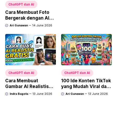
ChatGPT dan AI
Cara Membuat Foto
Bergerak dengan AI
Terbaru, Mudah untuk
Ari Gunawan
14 June 2026
TikTok dan Konten
Media Sosial
ChatGPT dan AI
ChatGPT dan AI
Cara Membuat
100 Ide Konten TikTok
Gambar AI Realistis
yang Mudah Viral dan
Gratis dengan Hasil
Banyak View untuk
Indra Bagota
13 June 2026
Ari Gunawan
13 June 2026
Profesional: Panduan
Pemula, Affiliate, dan
Lengkap untuk
UMKM
Pemula Tahun 2026