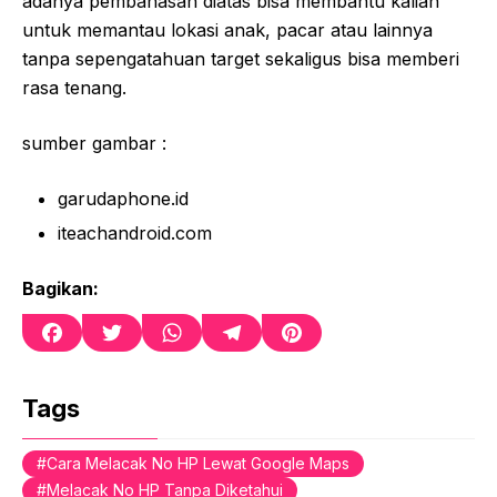
adanya pembahasan diatas bisa membantu kalian
untuk memantau lokasi anak, pacar atau lainnya
tanpa sepengatahuan target sekaligus bisa memberi
rasa tenang.
sumber gambar :
garudaphone.id
iteachandroid.com
Bagikan:
F
T
W
T
P
a
w
h
e
i
c
i
a
l
n
e
t
t
e
t
Tags
b
t
s
g
e
o
e
A
r
r
Cara Melacak No HP Lewat Google Maps
o
r
p
a
e
Melacak No HP Tanpa Diketahui