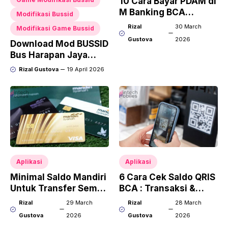
10 Cara Bayar PDAM di
M Banking BCA
Modifikasi Bussid
Terlengkap
Rizal
30 March
Modifikasi Game Bussid
Gustova
2026
Download Mod BUSSID
Bus Harapan Jaya
Terbaru, Desain
Rizal Gustova
19 April 2026
Realistis dan Fitur
Lengkap
Aplikasi
Aplikasi
Minimal Saldo Mandiri
6 Cara Cek Saldo QRIS
Untuk Transfer Semua
BCA : Transaksi &
Jenis ATM
Mutasi Terlengkap
Rizal
29 March
Rizal
28 March
Gustova
2026
Gustova
2026