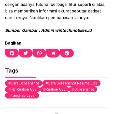
dengan adanya tutorial berbagai fitur seperti di atas,
bisa memberikan informasi akurat seputar gadget
dan lainnya. Nantikan pembahasan lainnya.
Sumber Gambar : Admin wintechmobiles.id
Bagikan:
F
T
W
T
P
a
w
h
e
i
c
i
a
l
n
e
t
t
e
t
Tags
b
t
s
g
e
o
e
A
r
r
Cara Screenshot
Cara Screenshot Realme C33
o
r
p
a
e
Hp Realme C33
Realme C33
Screenshot
k
p
m
s
t
Tangkap Layar