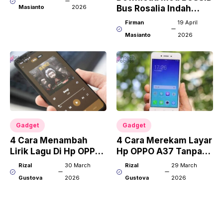
Berkendara Bus Klasik
Masianto
2026
Bus Rosalia Indah
Terbaru, Lengkap
Firman
19 April
Fitur Realistis dan
Masianto
2026
Review Menarik
Gadget
Gadget
4 Cara Menambah
4 Cara Merekam Layar
Lirik Lagu Di Hp OPPO
Hp OPPO A37 Tanpa
Anti Ribet!
Aplikasi!
Rizal
30 March
Rizal
29 March
Gustova
2026
Gustova
2026