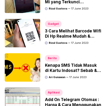
Mi yang Terkunci
Terlengkap 2023!
Rizal Gustova
17 June 2023
Gadget
3 Cara Melihat Barcode Wifi
Di Hp Realme Mudah &
Tanpa Ribet!
Rizal Gustova
17 June 2023
Berita
Kenapa SMS Tidak Masuk
di Kartu Indosat? Sebab &
Mengatasi
Ari Gunawan
17 June 2023
Aplikasi
Add On Telegram Otomax :
Harga & Cara Menggunakan