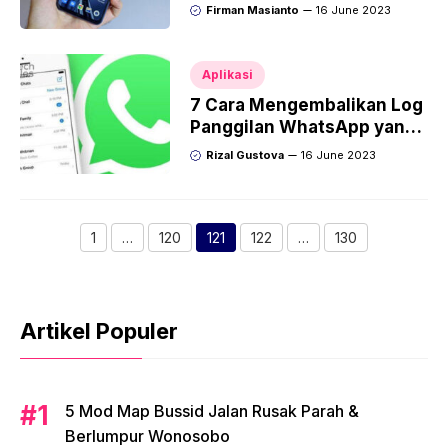
Saat Telepon
Firman Masianto
16 June 2023
Aplikasi
7 Cara Mengembalikan Log
Panggilan WhatsApp yang
Terhapus!
Rizal Gustova
16 June 2023
1
…
120
121
122
…
130
Page
Page
Page
Page
Page
Artikel Populer
5 Mod Map Bussid Jalan Rusak Parah &
Berlumpur Wonosobo