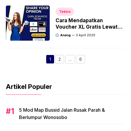
Tekno
Cara Mendapatkan
Voucher XL Gratis Lewat
Survei
Anang
3 April 2025
1
2
…
6
Page
Page
Page
Artikel Populer
5 Mod Map Bussid Jalan Rusak Parah &
Berlumpur Wonosobo