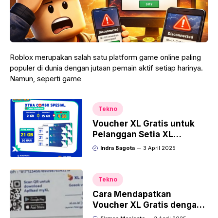
Roblox merupakan salah satu platform game online paling
populer di dunia dengan jutaan pemain aktif setiap harinya.
Namun, seperti game
Tekno
Voucher XL Gratis untuk
Pelanggan Setia XL
Program Loyalitas
Indra Bagota
3 April 2025
Unggulan
Tekno
Cara Mendapatkan
Voucher XL Gratis dengan
Bermain Game